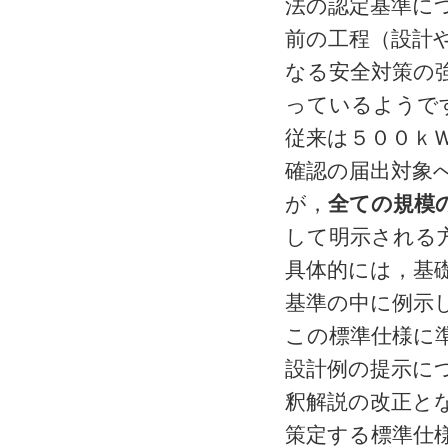
法の認定基準に
前の工程（設計
なる安全対策の
っているようで
従来は５００ｋ
確認の届出対象
が，
全ての規模
して明示される
具体的には，基
基準の中に例示
この標準仕様に
設計例の提示に
釈解説の改正と
策定する標準仕