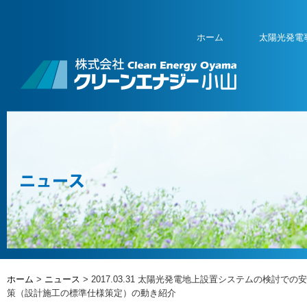
ホーム
太陽光発電
ホーム
>
ニュース
> 2017.03.31 太陽光発電地上設置システムの検討での
策（設計施工の標準仕様策定）の動き紹介