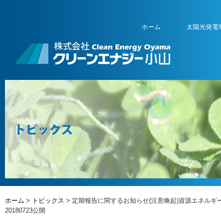
ホーム
太陽光発電
ホーム
>
トピックス
> 定期報告に関するお知らせ(注意喚起)資源エネルギ
20180723公開