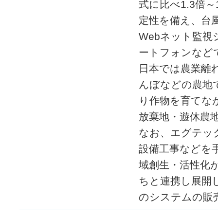
式に比べ1.3倍
定性を備え、台
Webネット監
ートフォンなど
日本では農業離
んぼなどの農地
り作物を育てな
放棄地・遊休農
なお、エグテッ
設備工事などを
域創生・活性化
ちと連携し展開
のシステムの販