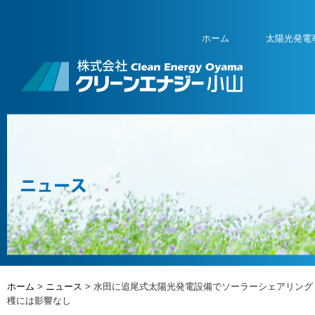
ホーム
太陽光発電
ホーム
>
ニュース
> 水田に追尾式太陽光発電設備でソーラーシェアリング
穫には影響なし